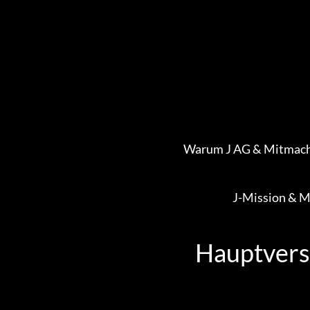
Zum
Inhalt
springen
Warum J AG & Mitmac
J-Mission & M
Hauptver