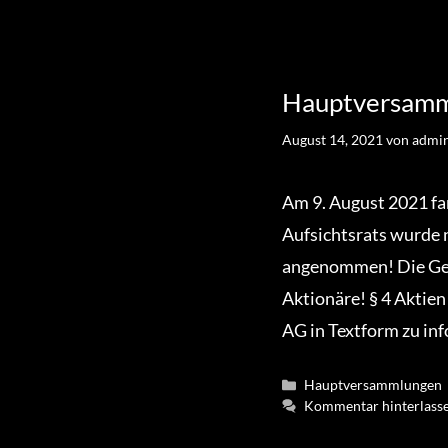
Hauptversamm
August 14, 2021
von
admi
Am 9. August 2021 fa
Aufsichtsrats wurde
angenommen! Die Gese
Aktionäre! § 4 Aktien
AG in Textform zu inf
Kategorien
Hauptversammlungen
Kommentar hinterlass