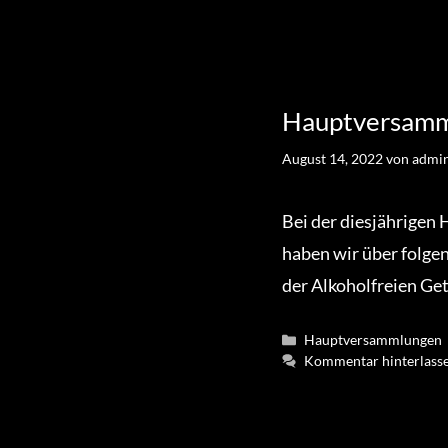
Hauptversamm
August 14, 2022
von
admi
Bei der diesjährigen
haben wir über folge
der Alkoholfreien Ge
Kategorien
Hauptversammlungen
Kommentar hinterlass